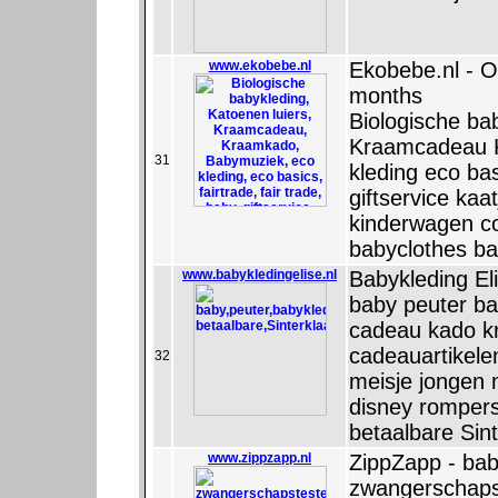
www.ekobebe.nl
Ekobebe.nl - O
months
Biologische ba
Kraamcadeau 
31
kleding eco bas
giftservice kaa
kinderwagen c
babyclothes b
www.babykledingelise.nl
Babykleding El
baby peuter ba
cadeau kado k
cadeauartikele
32
meisje jongen
disney rompers
betaalbare Sin
www.zippzapp.nl
ZippZapp - bab
zwangerschaps