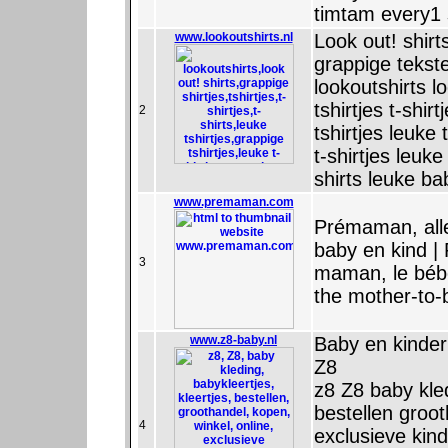
timtam every1 
www.lookoutshirts.nl
Look out! shirt
grappige tekste
lookoutshirts lo
tshirtjes t-shir
2
tshirtjes leuke 
t-shirtjes leuke
shirts leuke ba
www.premaman.com
Prémaman, all
baby en kind |
3
maman, le bébé
the mother-to-b
www.z8-baby.nl
Baby en kinderkl
Z8
z8 Z8 baby kled
bestellen groo
4
exclusieve kind