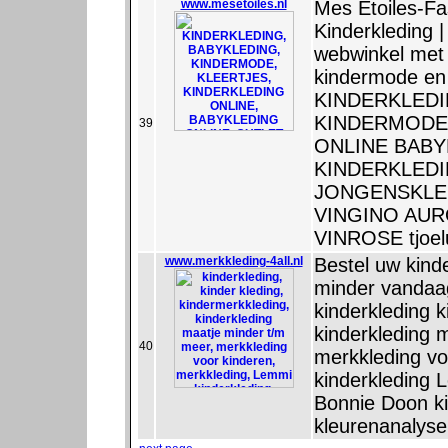
www.mesetoiles.nl
Mes Etoiles-Fa
Kinderkleding 
webwinkel met 
kindermode e
KINDERKLED
KINDERMODE
39
ONLINE BABY
KINDERKLED
JONGENSKLE
VINGINO AUR
VINROSE tjoelu
www.merkkleding-4all.nl
Bestel uw kind
minder vandaa
kinderkleding 
kinderkleding 
40
merkkleding v
kinderkleding 
Bonnie Doon k
kleurenanalyse