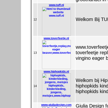
www.tuff.nl
Welkom Bij T
12
www.toverfeetje.nl
www.toverfeetj
toverfeetje rep
13
vingino eager 
www.hiphopkids.nl
Welkom bij Hip
hiphopkids kin
14
hiphopkids kin
www.giuliadesign.com
Giulia Design f