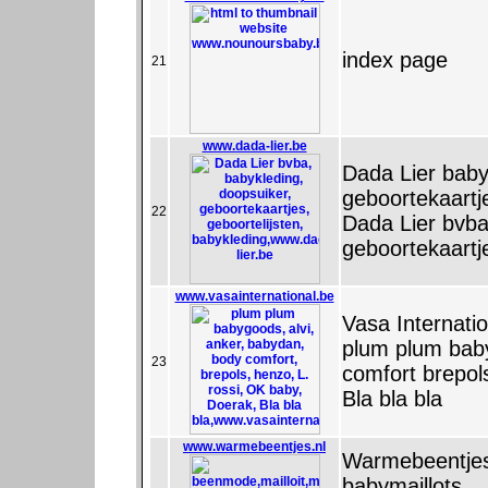
index page
21
www.dada-lier.be
Dada Lier baby
geboortekaartje
22
Dada Lier bvba
geboortekaartj
www.vasainternational.be
Vasa Internatio
plum plum bab
23
comfort brepol
Bla bla bla
www.warmebeentjes.nl
Warmebeentjes.
babymaillots