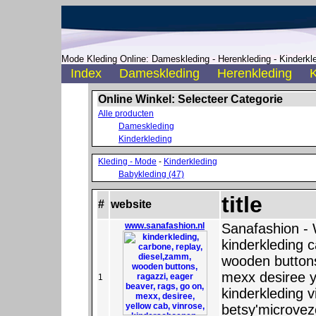
Mode Kleding Online: Dameskleding - Herenkleding - Kinderkle
Index
Dameskleding
Herenkleding
K
Online Winkel: Selecteer Categorie
Alle producten
Dameskleding
Kinderkleding
Kleding - Mode
-
Kinderkleding
Babykleding (47)
title
#
website
www.sanafashion.nl
Sanafashion -
kinderkleding 
wooden buttons
mexx desiree y
1
kinderkleding v
betsy'microvez