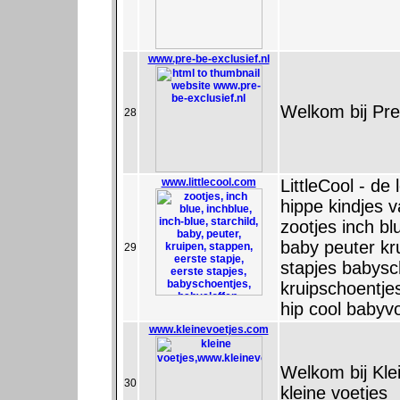
www.pre-be-exclusief.nl
Welkom bij Pre
28
www.littlecool.com
LittleCool - de
hippe kindjes 
zootjes inch bl
baby peuter kr
29
stapjes babysc
kruipschoentjes s
hip cool babyv
www.kleinevoetjes.com
Welkom bij Kle
30
kleine voetjes