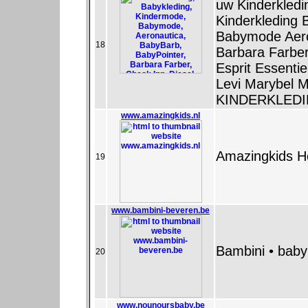
uw Kinderkledi
Kinderkleding
Babymode Aero
18
Barbara Farbe
Esprit Essenti
Levi Marybel 
KINDERKLEDING
www.amazingkids.nl
Amazingkids 
19
www.bambini-beveren.be
Bambini • baby'
20
www.nounoursbaby.be