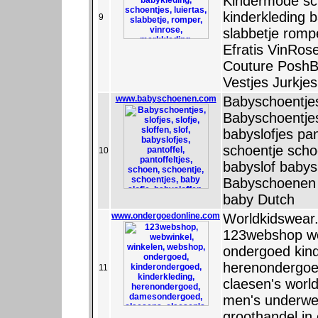
Kindermode sc
kinderkleding b
9
slabbetje romp
Efratis VinRos
Couture PoshBa
Vestjes Jurkjes
www.babyschoenen.com
Babyschoentje
Babyschoentjes 
babyslofjes pan
schoentje scho
10
babyslof babys
Babyschoenen 
baby Dutch
www.ondergoedonline.com
Worldkidswear
123webshop we
ondergoed kind
herenondergoe
11
claesen's wor
men's underwea
groothandel in