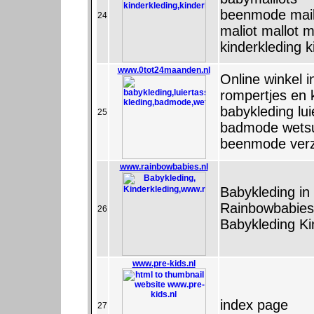
beenmode maillo
24
maliot mallot 
kinderkleding k
www.0tot24maanden.nl
Online winkel i
rompertjes en 
babykleding lu
25
badmode wetsui
beenmode verz
www.rainbowbabies.nl
Babykleding in
Rainbowbabies
26
Babykleding Ki
www.pre-kids.nl
index page
27