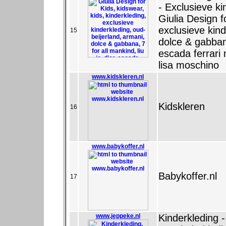
- Exclusieve ki
Giulia Design f
exclusieve kin
15
dolce & gabbana
escada ferrari
lisa moschino
www.kidskleren.nl
Kidskleren
16
www.babykoffer.nl
Babykoffer.nl
17
www.jeppeke.nl
Kinderkleding 