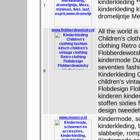
kinderkleding *
7
kinderkleding k
dromelijntje Me
www.flobberdewotsky.nl
All the world i
Children's clot
clothing Retro 
Flobberdewotsk
kindermode Dut
seventies fashi
8
Kinderkleding C
children's vint
Flobdesign Flo
kinderen kinde
stoffen sixties
design tweede
www.moosco.nl
Kindermode, s
kinderkleding, 
slabbetje, romp