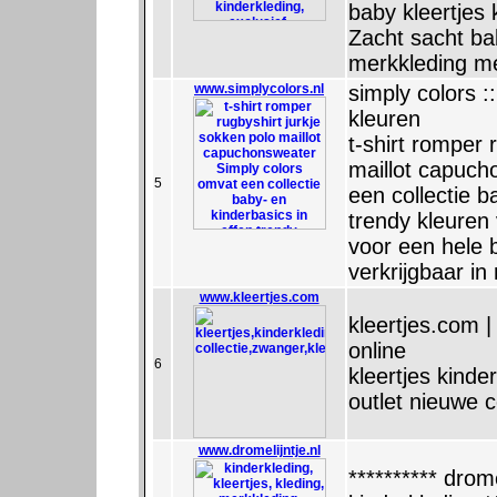
baby kleertjes
Zacht sacht ba
merkkleding m
www.simplycolors.nl
simply colors :
kleuren
t-shirt romper 
maillot capuch
5
een collectie b
trendy kleuren
voor een hele b
verkrijgbaar in
www.kleertjes.com
kleertjes.com |
online
6
kleertjes kind
outlet nieuwe c
www.dromelijntje.nl
********** drom