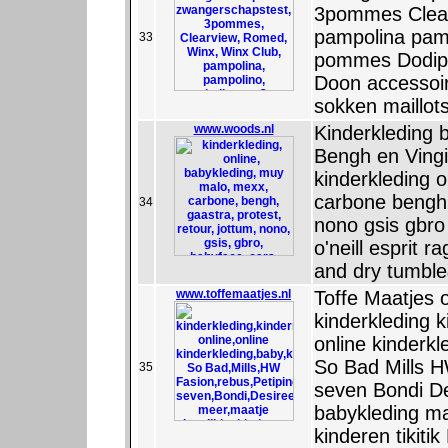
3pommes Clea
pampolina pam
33
pommes Dodipe
Doon accessoi
sokken maillots
www.woods.nl
Kinderkleding 
Bengh en Ving
kinderkleding 
carbone bengh 
34
nono gsis gbro
o'neill esprit
and dry tumble
www.toffemaatjes.nl
Toffe Maatjes o
kinderkleding 
online kinderk
So Bad Mills H
35
seven Bondi De
babykleding ma
kinderen tikiti