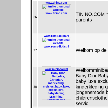
www.tinino.com
TININO.COM == 
36
parents
www.roma4kids.nl
Welkom op de 
37
www.minibeau.nl
Welkomminibe
Baby Dior Baby
baby luxe excl
kinderkleding 
38
jongensmode ba
childrensclothes
servic