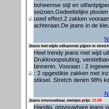
boheemse stijl en olifantpijp
seizoen.Gedeeltelijke plooie
used effect.2 zakken vooraan
achteraan.De jeans in de kleu
N
Jeans met wijde uitlopende pijpen in stretch
Heel trendy jeans met wijd ui
Drukknoopsluiting, verstelbar
binnenin. Vooraan : 2 ingewe
: 2 opgestikte zakken met inz
stiksel. Stretch denim 98% k
N
Jeans omvouwbaar, meisjes prijs:
15.99
Handig, omvouwbare jeans voo