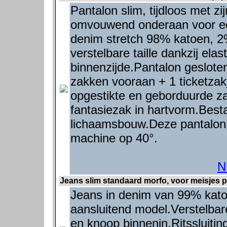
Pantalon slim, tijdloos met z
omvouwend onderaan voor een '
denim stretch 98% katoen, 2
verstelbare taille dankzij el
binnenzijde.Pantalon gesloten
zakken vooraan + 1 ticketzakj
opgestikte en geborduurde z
fantasiezak in hartvorm.Best
lichaamsbouw.Deze pantalon 
machine op 40°.
N
Jeans slim standaard morfo, voor meisjes p
Jeans in denim van 99% kato
aansluitend model.Verstelbare
en knoop binnenin.Ritssluiti