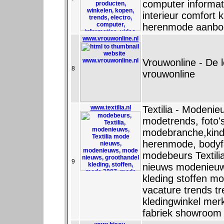
computer informati
interieur comfort
herenmode aanbod
www.vrouwonline.nl
Vrouwonline - De l
8
vrouwonline
www.textilia.nl
Textilia - Modeni
modetrends, foto'
modebranche,kind
herenmode, bodyf
modebeurs Textili
9
nieuws modenieuw
kleding stoffen 
vacature trends t
kledingwinkel merk
fabriek showroom