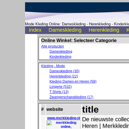
Mode Kleding Online: Dameskleding - Herenkleding - Kinderkle
Index
Dameskleding
Herenkleding
K
Online Winkel: Selecteer Categorie
Alle producten
Dameskleding
Kinderkleding
Kleding - Mode
Dameskleding (30)
Herenkleding (22)
Kleding Dames en Heren (58)
Lingerie (532)
T Shirts (13)
Zwangerschapskleding (17)
title
#
website
www.merkkleding.nl
De nieuwste colle
Heren | Merkkledin