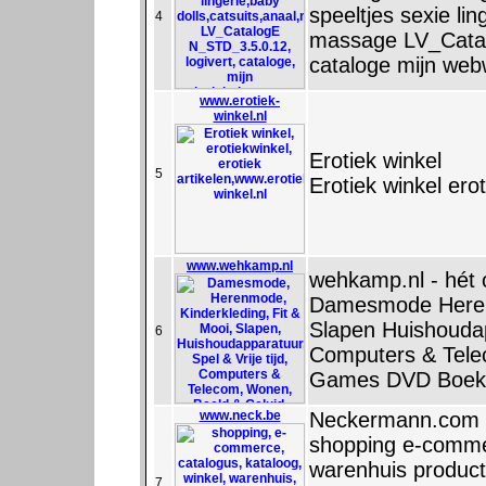
speeltjes sexie lin
4
massage LV_Catal
cataloge mijn web
www.erotiek-
winkel.nl
Erotiek winkel
5
Erotiek winkel erot
www.wehkamp.nl
wehkamp.nl - hét 
Damesmode Herenm
Slapen Huishoudapp
6
Computers & Tele
Games DVD Boek
www.neck.be
Neckermann.com 
shopping e-commer
warenhuis product
7