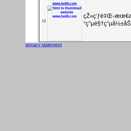
www.bolili.com
çŽ»ç’ƒé‡Œ-æœ€
13
°ç”µè§†ç”µå½±å
privacy statement