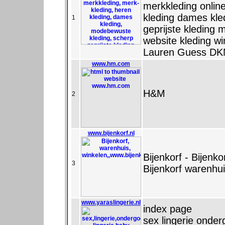
merkkleding onlin
kleding dames kle
1
geprijste kleding 
website kleding w
Lauren Guess DKN
www.hm.com
H&M
2
www.bijenkorf.nl
Bijenkorf - Bijen
3
Bijenkorf warenhu
www.yaraslingerie.nl
index page
sex lingerie onder