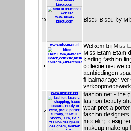
www.bisou-
bisou.com
Bisou Bisou by Mi
10
www.missetam.nl
Welkom bij Miss 
Miss Etam Etam 
kleding fashion li
collectie nieuwe co
11
aanbiedingen spaa
filiaalmanager ve
verkoopmedewerke
www.fashion.net
fashion net - the g
fashion beauty sh
wear pret a port
12
fashion designers 
modeling designer
makeup make up l