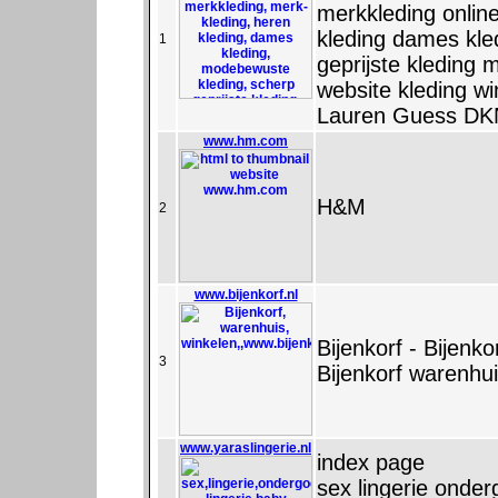
merkkleding onlin
kleding dames kle
1
geprijste kleding 
website kleding w
Lauren Guess DKN
www.hm.com
H&M
2
www.bijenkorf.nl
Bijenkorf - Bijen
3
Bijenkorf warenhu
www.yaraslingerie.nl
index page
sex lingerie onder