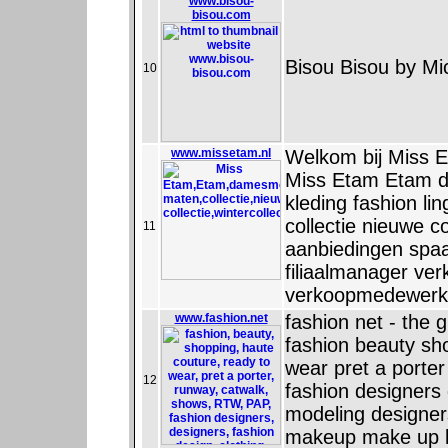
www.bisou-
bisou.com
Bisou Bisou by Mi
10
www.missetam.nl
Welkom bij Miss 
Miss Etam Etam 
kleding fashion li
collectie nieuwe co
11
aanbiedingen spaa
filiaalmanager ve
verkoopmedewerke
www.fashion.net
fashion net - the g
fashion beauty sh
wear pret a port
12
fashion designers 
modeling designer
makeup make up l