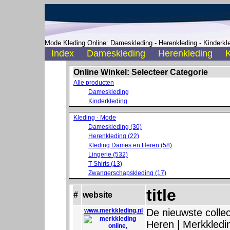
Mode Kleding Online: Dameskleding - Herenkleding - Kinderkle
Index
Dameskleding
Herenkleding
K
Online Winkel: Selecteer Categorie
Alle producten
Dameskleding
Kinderkleding
Kleding - Mode
Dameskleding (30)
Herenkleding (22)
Kleding Dames en Heren (58)
Lingerie (532)
T Shirts (13)
Zwangerschapskleding (17)
title
#
website
www.merkkleding.nl
De nieuwste colle
Heren | Merkkledin