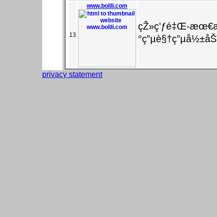
www.bolili.com
çŽ»ç’ƒé‡Œ-æœ€
13
°ç”µè§†ç”µå½±å
privacy statement