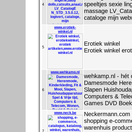
speeltjes sexie lin
4
massage LV_Catal
cataloge mijn web
www.erotiek-
winkel.nl
Erotiek winkel
5
Erotiek winkel erot
www.wehkamp.nl
wehkamp.nl - hét 
Damesmode Herenm
Slapen Huishoudapp
6
Computers & Tele
Games DVD Boek
www.neck.be
Neckermann.com 
shopping e-commer
warenhuis product
7