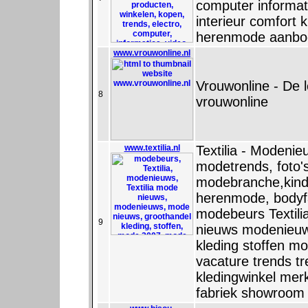
computer informati
interieur comfort
herenmode aanbod
www.vrouwonline.nl
Vrouwonline - De l
8
vrouwonline
www.textilia.nl
Textilia - Modeni
modetrends, foto'
modebranche,kind
herenmode, bodyf
modebeurs Textili
9
nieuws modenieuw
kleding stoffen 
vacature trends t
kledingwinkel merk
fabriek showroom